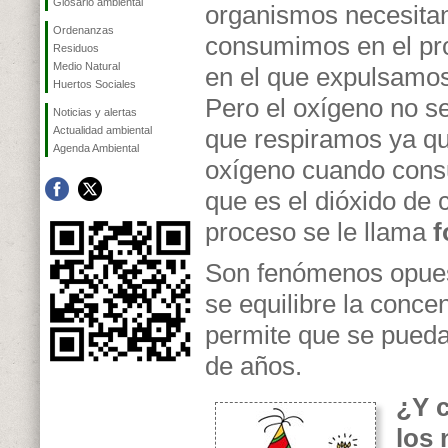
Glosario ambiental
organismos necesita
Ordenanzas
consumimos en el pro
Residuos
Medio Natural
en el que expulsamos
Huertos Sociales
Pero el oxígeno no se
Noticias y alertas
Actualidad ambiental
que respiramos ya qu
Agenda Ambiental
oxígeno cuando cons
que es el dióxido de 
proceso se le llama
f
Son fenómenos opues
se equilibre la conce
permite que se pueda 
de años.
¿Y 
los 