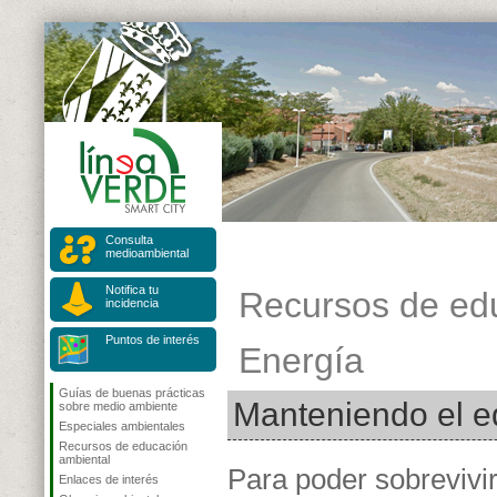
Consulta
medioambiental
Notifica tu
Recursos de ed
incidencia
Puntos de interés
Energía
Guías de buenas prácticas
Manteniendo el eq
sobre medio ambiente
Especiales ambientales
Recursos de educación
ambiental
Para poder sobrevivir
Enlaces de interés