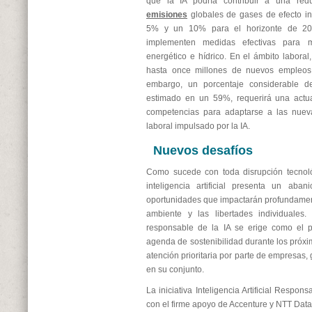
que la IA podría contribuir a una reduc
emisiones
globales de gases de efecto in
5% y un 10% para el horizonte de 20
implementen medidas efectivas para m
energético e hídrico. En el ámbito laboral
hasta once millones de nuevos empleos
embargo, un porcentaje considerable de 
estimado en un 59%, requerirá una actua
competencias para adaptarse a las nue
laboral impulsado por la IA.
Nuevos desafíos
Como sucede con toda disrupción tecnoló
inteligencia artificial presenta un aba
oportunidades que impactarán profundamen
ambiente y las libertades individuales.
responsable de la IA se erige como el pr
agenda de sostenibilidad durante los pró
atención prioritaria por parte de empresas, 
en su conjunto.
La iniciativa Inteligencia Artificial Respons
con el firme apoyo de Accenture y NTT Data,