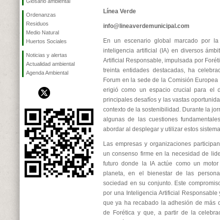
Glosario ambiental
Línea Verde
Ordenanzas
Residuos
info@lineaverdemunicipal.com
Medio Natural
En un escenario global marcado por la c
Huertos Sociales
inteligencia artificial (IA) en diversos ámbit
Noticias y alertas
Artificial Responsable, impulsada por Foré
Actualidad ambiental
treinta entidades destacadas, ha celebra
Agenda Ambiental
Forum en la sede de la Comisión Europea 
erigió como un espacio crucial para el d
principales desafíos y las vastas oportunid
contexto de la sostenibilidad. Durante la jo
algunas de las cuestiones fundamental
abordar al desplegar y utilizar estos siste
Las empresas y organizaciones participan
un consenso firme en la necesidad de lide
futuro donde la IA actúe como un motor 
planeta, en el bienestar de las person
sociedad en su conjunto. Este compromiso 
por una Inteligencia Artificial Responsabl
que ya ha recabado la adhesión de más d
de Forética y que, a partir de la celebra