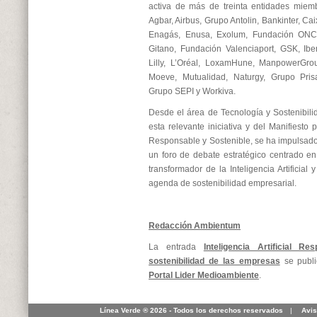
activa de más de treinta entidades miemb
Agbar, Airbus, Grupo Antolin, Bankinter, 
Enagás, Enusa, Exolum, Fundación ONCE
Gitano, Fundación Valenciaport, GSK, Iber
Lilly, L’Oréal, LoxamHune, ManpowerGrou
Moeve, Mutualidad, Naturgy, Grupo Prisa
Grupo SEPI y Workiva.
Desde el área de Tecnología y Sostenibil
esta relevante iniciativa y del Manifiesto po
Responsable y Sostenible, se ha impulsado 
un foro de debate estratégico centrado en 
transformador de la Inteligencia Artificial
agenda de sostenibilidad empresarial.
Redacción Ambientum
La entrada
Inteligencia Artificial R
sostenibilidad de las empresas
se publ
Portal Lider Medioambiente
.
Línea Verde ® 2026 - Todos los derechos reservados
|
Avis