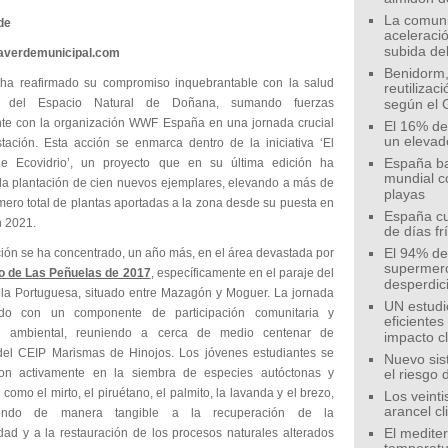
La comunid
de
aceleració
subida de
eaverdemunicipal.com
Benidorm,
 ha reafirmado su compromiso inquebrantable con la salud
reutilizac
a del Espacio Natural de Doñana, sumando fuerzas
según el 
e con la organización WWF España en una jornada crucial
El 16% de
un elevad
stación. Esta acción se enmarca dentro de la iniciativa ‘El
e Ecovidrio’, un proyecto que en su última edición ha
España ba
mundial c
 la plantación de cien nuevos ejemplares, elevando a más de
playas
mero total de plantas aportadas a la zona desde su puesta en
España cu
 2021.
de días fr
ción se ha concentrado, un año más, en el área devastada por
El 94% de 
supermer
o de Las Peñuelas de 2017
, específicamente en el paraje del
desperdic
 la Portuguesa, situado entre Mazagón y Moguer. La jornada
UN estudi
do con un componente de participación comunitaria y
eficiente
n ambiental, reuniendo a cerca de medio centenar de
impacto c
el CEIP Marismas de Hinojos. Los jóvenes estudiantes se
Nuevo sis
ron activamente en la siembra de especies autóctonas y
el riesgo 
s como el mirto, el piruétano, el palmito, la lavanda y el brezo,
Los veinti
arancel c
yendo de manera tangible a la recuperación de la
idad y a la restauración de los procesos naturales alterados
El medite