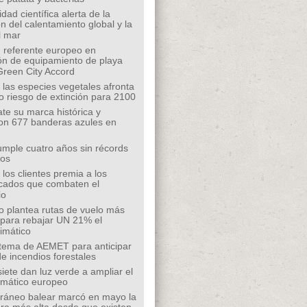
ad científica alerta de la
n del calentamiento global y la
l mar
 referente europeo en
ión de equipamiento de playa
Green City Accord
 las especies vegetales afronta
o riesgo de extinción para 2100
te su marca histórica y
on 677 banderas azules en
mple cuatro años sin récords
íos
los clientes premia a los
cados que combaten el
io
o plantea rutas de vuelo más
s para rebajar UN 21% el
limático
tema de AEMET para anticipar
de incendios forestales
siete dan luz verde a ampliar el
limático europeo
rráneo balear marcó en mayo la