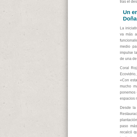
tras el des
Un en
Doña
La inicia
va más al
funcionali
medio pa
impulse la
de una de
Coral Roj
Ecovidrio,
«Con esta
mucho más
ponemos e
espacios 
Desde la 
Restaurac
plantació
paso más 
recalcó q