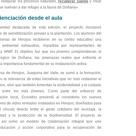
 y restaurar los procesos naturales,
recuperar suelos
y crear
ue vuelvan a dar refugio a la fauna de Doñana».
enciación desde el aula
edad destacada de esta edición, el proyecto incorporó
s de sensibilización previas a la plantación. Los alumnos del
ismas de Hinojos recibieron en su centro educativo una
 ambiental exhaustiva, impartida por representantes de
 y WWF. El objetivo fue que los jóvenes comprendieran el
ológico de Doñana, las amenazas reales que enfrenta el
la importancia fundamental de su restauración activa.
esa de Hinojos, Joaquina del Valle, se sumó a la formación,
 la relevancia de estas iniciativas que no solo restauran el
sico, sino que también fomentan la sostenibilidad y el cuidado
l entre los más jóvenes. Como parte del esfuerzo de
ación local, Ecovidrio presentó al consistorio los nuevos
es de vidrio vinilados instalados en Hinojos, diseñados para
l vínculo directo entre el gesto cotidiano del reciclaje, la
lidad y la protección de la biodiversidad. El proyecto se
a así como un modelo de colaboración integral que une
educación y acción corporativa para la recuperación de