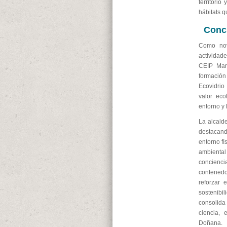
territorio
hábitats q
Conci
Como nov
actividade
CEIP Mar
formación
Ecovidrio
valor ec
entorno y 
La alcald
destacando
entorno fí
ambienta
concienci
contenedor
reforzar e
sostenibi
consolid
ciencia, 
Doñana.