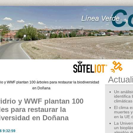
Actual
Un análisis
identifica
idrio y WWF plantan 100
climáticas
es para restaurar la
El clima 
muertes y
iversidad en Doñana
en la UE 
La Univer
un bioplás
6 9:32:59
almidón d