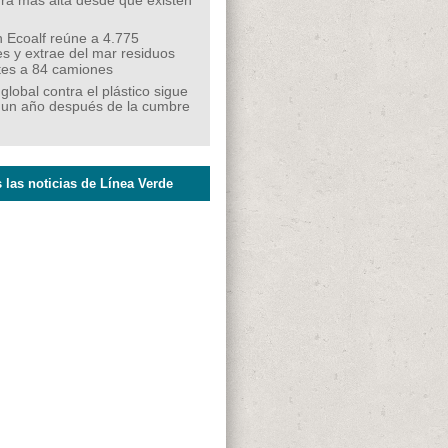
ra más alta desde que existen
 Ecoalf reúne a 4.775
s y extrae del mar residuos
tes a 84 camiones
 global contra el plástico sigue
 un año después de la cumbre
 las noticias de Línea Verde