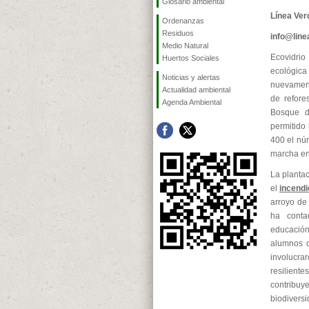
Glosario ambiental
Línea Ver
Ordenanzas
Residuos
info@lin
Medio Natural
Ecovidrio
Huertos Sociales
ecológic
Noticias y alertas
nuevament
Actualidad ambiental
de refore
Agenda Ambiental
Bosque d
permitido
400 el nú
marcha en
La planta
el
incendi
arroyo de
ha conta
educació
alumnos d
involucra
resiliente
contribu
biodivers