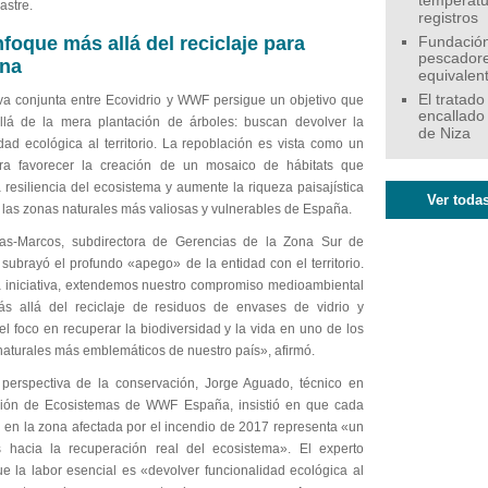
temperatu
astre.
registros
foque más allá del reciclaje para
Fundación
pescadore
na
equivalen
El tratado
tiva conjunta entre Ecovidrio y WWF persigue un objetivo que
encallado
lá de la mera plantación de árboles: buscan devolver la
de Niza
dad ecológica al territorio. La repoblación es vista como un
ra favorecer la creación de un mosaico de hábitats que
 resiliencia del ecosistema y aumente la riqueza paisajística
Ver todas
 las zonas naturales más valiosas y vulnerables de España.
as-Marcos, subdirectora de Gerencias de la Zona Sur de
 subrayó el profundo «apego» de la entidad con el territorio.
 iniciativa, extendemos nuestro compromiso medioambiental
 allá del reciclaje de residuos de envases de vidrio y
l foco en recuperar la biodiversidad y la vida en uno de los
naturales más emblemáticos de nuestro país», afirmó.
perspectiva de la conservación, Jorge Aguado, técnico en
ión de Ecosistemas de WWF España, insistió en que cada
n en la zona afectada por el incendio de 2017 representa «un
hacia la recuperación real del ecosistema». El experto
ue la labor esencial es «devolver funcionalidad ecológica al