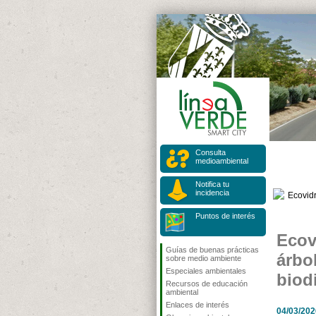
Consulta
medioambiental
Notifica tu
incidencia
Puntos de interés
Ecov
Guías de buenas prácticas
árbol
sobre medio ambiente
Especiales ambientales
biod
Recursos de educación
ambiental
Enlaces de interés
04/03/202