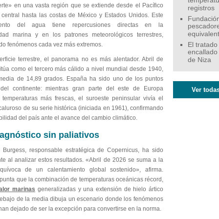
temperatu
erte» en una vasta región que se extiende desde el Pacífico
registros
l central hasta las costas de México y Estados Unidos. Este
Fundación
iento del agua tiene repercusiones directas en la
pescadore
equivalen
idad marina y en los patrones meteorológicos terrestres,
do fenómenos cada vez más extremos.
El tratado
encallado
erficie terrestre, el panorama no es más alentador. Abril de
de Niza
itúa como el tercero más cálido a nivel mundial desde 1940,
edia de 14,89 grados. España ha sido uno de los puntos
 del continente: mientras gran parte del este de Europa
Ver todas
a temperaturas más frescas, el suroeste peninsular vivía el
caluroso de su serie histórica (iniciada en 1961), confirmando
bilidad del país ante el avance del cambio climático.
agnóstico sin paliativos
Burgess, responsable estratégica de Copernicus, ha sido
te al analizar estos resultados. «Abril de 2026 se suma a la
quívoca de un calentamiento global sostenido», afirma.
punta que la combinación de temperaturas oceánicas récord,
alor marinas
generalizadas y una extensión de hielo ártico
ebajo de la media dibuja un escenario donde los fenómenos
an dejado de ser la excepción para convertirse en la norma.