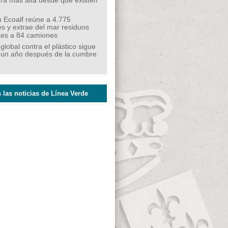
ra más alta desde que existen
 Ecoalf reúne a 4.775
s y extrae del mar residuos
tes a 84 camiones
 global contra el plástico sigue
 un año después de la cumbre
 las noticias de Línea Verde