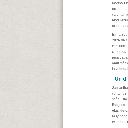
marina fu
ecuatoria
calentam
biodivers
alimentan
En la sup
2026 se s
con una m
calientes
registrab
abril más 
la vulnera
Un di
Samantha 
contunden
señal ine
Burgess a
olas de c
muy por d
extremos h