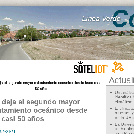
Actual
Un análisis
identifica
l deja el segundo mayor
climáticas
ntamiento oceánico desde
El clima 
muertes y
 casi 50 años
en la UE 
La Univer
un bioplás
6 9:21:31
almidón d