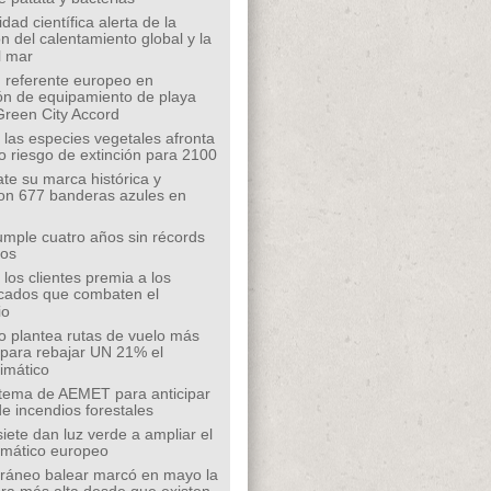
ad científica alerta de la
n del calentamiento global y la
l mar
 referente europeo en
ión de equipamiento de playa
Green City Accord
 las especies vegetales afronta
o riesgo de extinción para 2100
te su marca histórica y
on 677 banderas azules en
mple cuatro años sin récords
íos
los clientes premia a los
cados que combaten el
io
o plantea rutas de vuelo más
s para rebajar UN 21% el
limático
tema de AEMET para anticipar
de incendios forestales
siete dan luz verde a ampliar el
limático europeo
rráneo balear marcó en mayo la