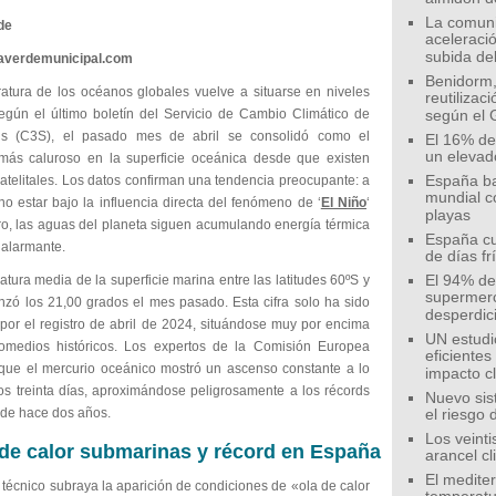
La comunid
de
aceleració
subida de
eaverdemunicipal.com
Benidorm,
atura de los océanos globales vuelve a situarse en niveles
reutilizac
 Según el último boletín del Servicio de Cambio Climático de
según el 
us (C3S), el pasado mes de abril se consolidó como el
El 16% de
un elevad
ás caluroso en la superficie oceánica desde que existen
satelitales. Los datos confirman una tendencia preocupante: a
España ba
mundial c
o estar bajo la influencia directa del fenómeno de ‘
El Niño
‘
playas
o, las aguas del planeta siguen acumulando energía térmica
España cu
 alarmante.
de días fr
tura media de la superficie marina entre las latitudes 60ºS y
El 94% de 
supermer
nzó los 21,00 grados el mes pasado. Esta cifra solo ha sido
desperdic
por el registro de abril de 2024, situándose muy por encima
UN estudi
omedios históricos. Los expertos de la Comisión Europea
eficiente
que el mercurio oceánico mostró un ascenso constante a lo
impacto c
los treinta días, aproximándose peligrosamente a los récords
Nuevo sis
 de hace dos años.
el riesgo 
Los veinti
de calor submarinas y récord en España
arancel c
El medite
 técnico subraya la aparición de condiciones de «ola de calor