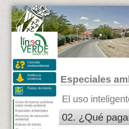
Consulta
medioambiental
Notifica tu
Especiales am
incidencia
Puntos de interés
El uso inteligent
Guías de buenas prácticas
sobre medio ambiente
Especiales ambientales
02. ¿Qué pagam
Recursos de educación
ambiental
Enlaces de interés