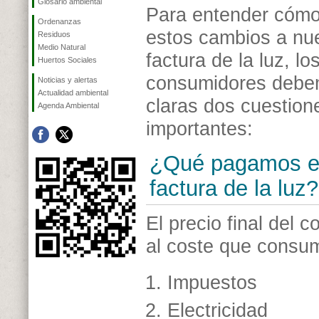
Glosario ambiental
Para entender cómo
Ordenanzas
estos cambios a nu
Residuos
Medio Natural
factura de la luz, lo
Huertos Sociales
consumidores debe
Noticias y alertas
Actualidad ambiental
claras dos cuestio
Agenda Ambiental
importantes:
¿Qué pagamos e
factura de la luz?
El precio final del 
al coste que consu
Impuestos
Electricidad