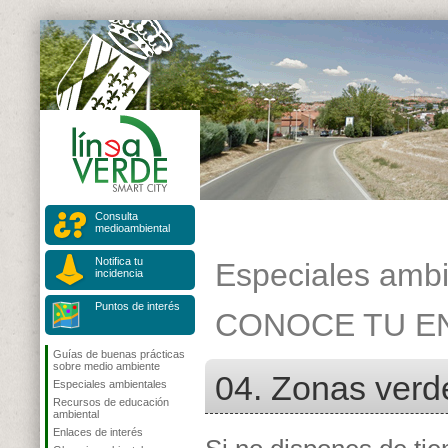
Consulta
medioambiental
Notifica tu
Especiales ambi
incidencia
Puntos de interés
CONOCE TU E
Guías de buenas prácticas
sobre medio ambiente
04. Zonas verd
Especiales ambientales
Recursos de educación
ambiental
Enlaces de interés