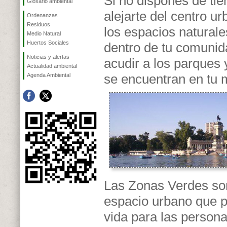
Si no dispones de ti
Glosario ambiental
alejarte del centro ur
Ordenanzas
Residuos
los espacios natural
Medio Natural
Huertos Sociales
dentro de tu comunid
Noticias y alertas
acudir a los parques 
Actualidad ambiental
se encuentran en tu m
Agenda Ambiental
Las Zonas Verdes son
espacio urbano que 
vida para las person