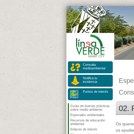
Consulta
medioambiental
Notifica tu
Espe
incidencia
Cons
Puntos de interés
02. 
Guías de buenas prácticas
sobre medio ambiente
Especiales ambientales
Recursos de educación
Os quere
ambiental
Enlaces de interés
os ayuda