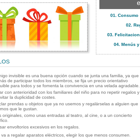
e
01. Consumo 
02. Re
03. Felicitacio
04. Menús y
LOS
migo invisible es una buena opción cuando se junta una familia, ya que
ás de participar todos los miembros, se fija un precio orientativo
uible para todos y se fomenta la convivencia en una velada agradable.
r con anterioridad con los familiares del niño para no repetir regalos y
vitar la duplicidad de costes.
clar prendas u objetos que ya no usemos y regalárselas a alguien que
mos que le gustan.
s originales, como unas entradas al teatro, al cine, o a un concierto
fico.
sar envoltorios excesivos en los regalos.
e va a regalar aparatos eléctricos, elegir los que menos consumen.