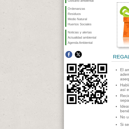
Glosario ambiental
Ordenanzas
Residuos
Medio Natural
Huertos Sociales
Noticias y alertas
Actualidad ambiental
Agenda Ambiental
REGA
El a
adem
aseq
Habla
así e
Reci
sepa
Idea
bené
No u
Si s