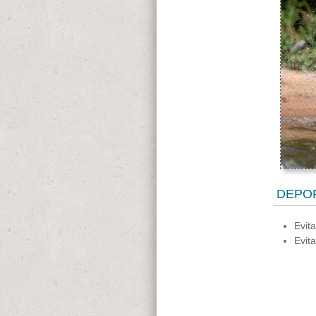
DEPOR
Evit
Evit