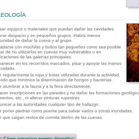
LEOLOGÍA
sar equipos o materiales que puedan dañar las cavidades.
orar despacio y en pequeños grupos. Habrá menos
tunidad de dañar la cueva y al grupo.
ladarse con mochilas y bultos tan pequeños como sea posible
atar de no utilizarlos en cuevas muy vulnerables o en
icaciones de las galerías principales.
anecer en los recorridos marcados, pisar y apoyar las manos
cuidado.
r regularmente la ropa y botas utilizadas durante la actividad,
odo que minimice la diseminación de hongos y bacterias.
r alumbrar a la fauna y a la flora directamente.
acer inscripciones en las paredes y no dañar las formaciones geológica
entos, etc., ni alterar pinturas rupestres.
nicar a las autoridades cualquier tipo de hallazgo.
ar poner piedras como puente para salvar vados o zonas inundadas.
ar que caigan restos de comida dentro de las cuevas.
r: Cómo organizar evento deportivo