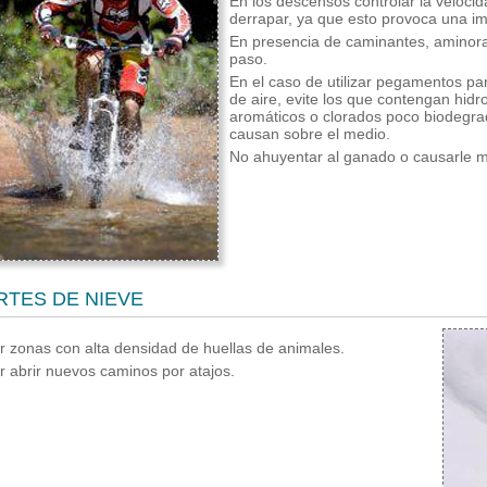
En los descensos controlar la veloci
derrapar, ya que esto provoca una im
En presencia de caminantes, aminorar
paso.
En el caso de utilizar pegamentos p
de aire, evite los que contengan hidr
aromáticos o clorados poco biodegrad
causan sobre el medio.
No ahuyentar al ganado o causarle m
TES DE NIEVE
ar zonas con alta densidad de huellas de animales.
ar abrir nuevos caminos por atajos.