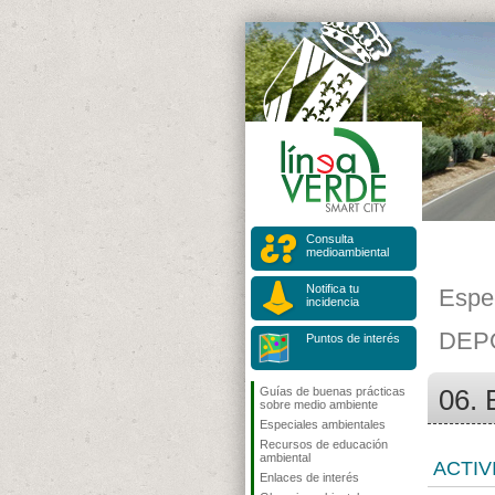
Consulta
medioambiental
Notifica tu
Espe
incidencia
DEP
Puntos de interés
06. 
Guías de buenas prácticas
sobre medio ambiente
Especiales ambientales
Recursos de educación
ambiental
ACTIV
Enlaces de interés