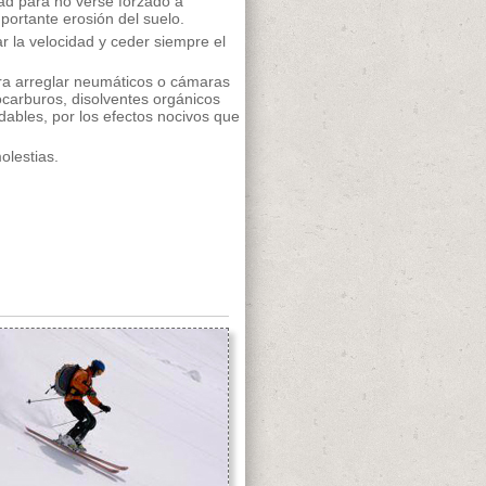
dad para no verse forzado a
portante erosión del suelo.
 la velocidad y ceder siempre el
ara arreglar neumáticos o cámaras
ocarburos, disolventes orgánicos
ables, por los efectos nocivos que
olestias.