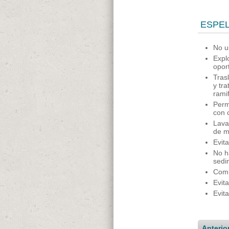
ESPE
No u
Expl
opor
Tras
y tr
ramif
Perm
con 
Lava
de m
Evita
No h
sedim
Comu
Evit
Evit
Anterio