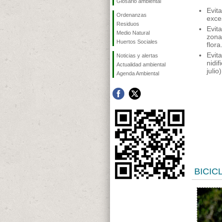
Glosario ambiental
Evit
Ordenanzas
exce
Residuos
Evit
Medio Natural
zona
Huertos Sociales
flora
Evit
Noticias y alertas
nidi
Actualidad ambiental
julio)
Agenda Ambiental
BICIC