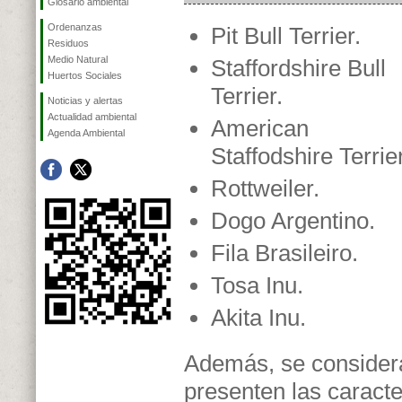
Glosario ambiental
Ordenanzas
Pit Bull Terrier.
Residuos
Medio Natural
Staffordshire Bull
Huertos Sociales
Terrier.
Noticias y alertas
Actualidad ambiental
American
Agenda Ambiental
Staffodshire Terrier
Rottweiler.
Dogo Argentino.
Fila Brasileiro.
Tosa Inu.
Akita Inu.
Además, se considera
presenten las caracte